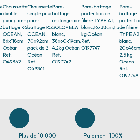
te
Chaussette
Chaussette
Pare-
Pare-battage
Pare-
ur
double
simple pour
battage
protection de
battage
pour pare-
pare-
rectangulaire
filière TYPE A1,
protectio
3
battage R6
battage R5
SOLOVELA
blanc,16x38cm,1,5
de filière
OCEAN,
OCEAN,
blanc,
kg
Océan
TYPE A2
86x118cm
70x92cm,
38x60x19cm,
Ref.
blanc,
Océan
pack de 2
4,2kg
Océan
O197747
20x46cm
Ref.
Océan
Ref.
2,5 kg
O49362
Ref.
O197742
Océan
O49361
Ref.
O197749
Plus de 10 000
Paiement 100%