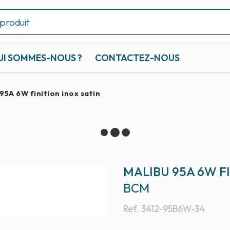
UI SOMMES-NOUS ?
CONTACTEZ-NOUS
95A 6W finition inox satin
MALIBU 95A 6W F
BCM
Ref.
3412-95B6W-34