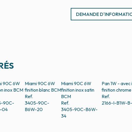
DEMANDE D'INFORMATI
RÉS
i 90C 6W
Miami 90C 6W
Miami 90C 6W
Pan 1W - avec 
ion inox
BCM
finition blanc
BCM
finition inox satin
finition chrome 
Ref.
BCM
Ref.
5-90C-
3405-90C-
Ref.
2166-I-B1W-B
-04
B6W-20
3405-90C-B6W-
34