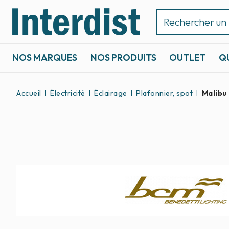
NOS MARQUES
NOS PRODUITS
OUTLET
Q
ACCASTILLAGE ET GRÉEMENT
SPORTS NAUTIQUES
Accueil
Électricité
Éclairage
Plafonnier, spot
Malibu 