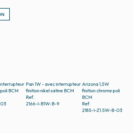
ON
interrupteur
Pan 1W - avec interrupteur
Arizona 1,5W
poli
BCM
finition nikel satine
BCM
finition chrome poli
Ref.
BCM
-03
2166-I-B1W-B-9
Ref.
2185-I-Z1.5W-B-03