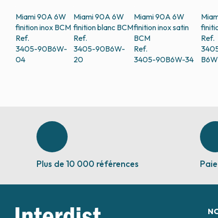
Miami 90A 6W
Miami 90A 6W
Miami 90A 6W
Miam
finition inox
BCM
finition blanc
BCM
finition inox satin
finit
Ref.
Ref.
BCM
Ref.
3405-90B6W-
3405-90B6W-
Ref.
340
04
20
3405-90B6W-34
B6W
Plus de 10 000 références
Paie
N