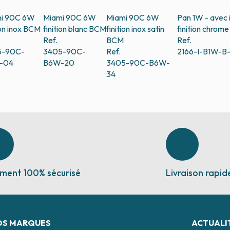
i 90C 6W
Miami 90C 6W
Miami 90C 6W
Pan 1W - avec 
ion inox
BCM
finition blanc
BCM
finition inox satin
finition chrome 
Ref.
BCM
Ref.
5-90C-
3405-90C-
Ref.
2166-I-B1W-B
-04
B6W-20
3405-90C-B6W-
34
ment 100% sécurisé
Livraison rapid
OS MARQUES
ACTUALI