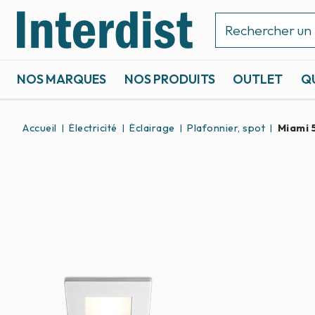
NOS MARQUES
NOS PRODUITS
OUTLET
Q
ACCASTILLAGE ET GRÉEMENT
SPORTS NAUTIQUES
Accueil
Électricité
Éclairage
Plafonnier, spot
Miami 5