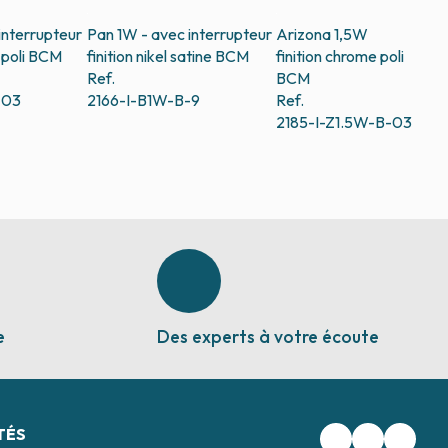
interrupteur
Pan 1W - avec interrupteur
Arizona 1,5W
poli
BCM
finition nikel satine
BCM
finition chrome poli
Ref.
BCM
-03
2166-I-B1W-B-9
Ref.
2185-I-Z1.5W-B-03
e
Des experts à votre écoute
TÉS