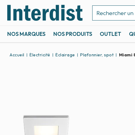
NOS MARQUES
NOS PRODUITS
OUTLET
Q
ACCASTILLAGE ET GRÉEMENT
SPORTS NAUTIQUES
Accueil
Électricité
Éclairage
Plafonnier, spot
Miami 