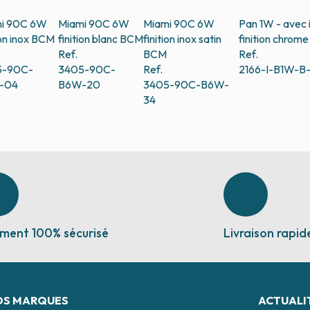
i 90C 6W
Miami 90C 6W
Miami 90C 6W
Pan 1W - avec 
ion inox
BCM
finition blanc
BCM
finition inox satin
finition chrome 
Ref.
BCM
Ref.
5-90C-
3405-90C-
Ref.
2166-I-B1W-B
-04
B6W-20
3405-90C-B6W-
34
ment 100% sécurisé
Livraison rapid
OS MARQUES
ACTUALI