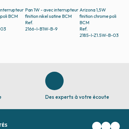
interrupteur
Pan 1W - avec interrupteur
Arizona 1,5W
poli
BCM
finition nikel satine
BCM
finition chrome poli
Ref.
BCM
-03
2166-I-B1W-B-9
Ref.
2185-I-Z1.5W-B-03
e
Des experts à votre écoute
TÉS