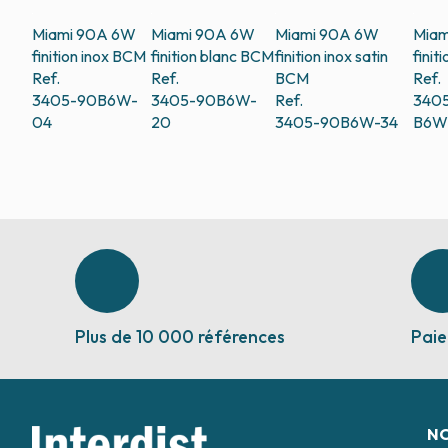
Miami 90A 6W
Miami 90A 6W
Miami 90A 6W
Miam
finition inox
BCM
finition blanc
BCM
finition inox satin
finit
Ref.
Ref.
BCM
Ref.
3405-90B6W-
3405-90B6W-
Ref.
340
04
20
3405-90B6W-34
B6W
Plus de 10 000 références
Paie
N