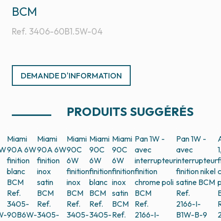
BCM
Ref.
3406-60B1.5W-04
DEMANDE D'INFORMATION
PRODUITS SUGGÉRÉS
Miami
Miami
Miami
Miami
Miami
Pan 1W -
Pan 1W -
6W
90A 6W
90A 6W
90C
90C
90C
avec
avec
finition
finition
6W
6W
6W
interrupteur
interrupteur
f
blanc
inox
finition
finition
finition
finition
finition nikel
BCM
satin
inox
blanc
inox
chrome poli
satine
BCM
p
Ref.
BCM
BCM
BCM
satin
BCM
Ref.
3405-
Ref.
Ref.
Ref.
BCM
Ref.
2166-I-
R
W-
90B6W-
3405-
3405-
3405-
Ref.
2166-I-
B1W-B-9
2