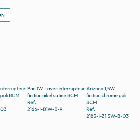
ON
interrupteur
Pan 1W - avec interrupteur
Arizona 1,5W
poli
BCM
finition nikel satine
BCM
finition chrome poli
Ref.
BCM
-03
2166-I-B1W-B-9
Ref.
2185-I-Z1.5W-B-03