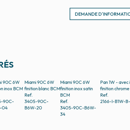
DEMANDE D'INFORMATI
RÉS
i 90C 6W
Miami 90C 6W
Miami 90C 6W
Pan 1W - avec 
ion inox
BCM
finition blanc
BCM
finition inox satin
finition chrome 
Ref.
BCM
Ref.
5-90C-
3405-90C-
Ref.
2166-I-B1W-B
-04
B6W-20
3405-90C-B6W-
34