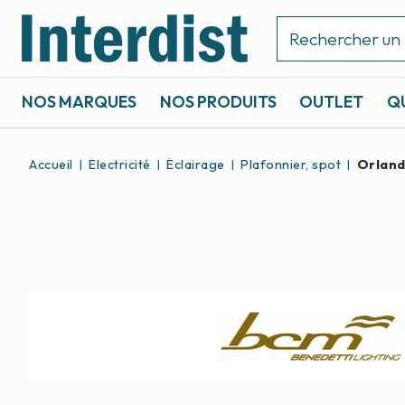
NOS MARQUES
NOS PRODUITS
OUTLET
Q
ACCASTILLAGE ET GRÉEMENT
SPORTS NAUTIQUES
Accueil
Électricité
Éclairage
Plafonnier, spot
Orland