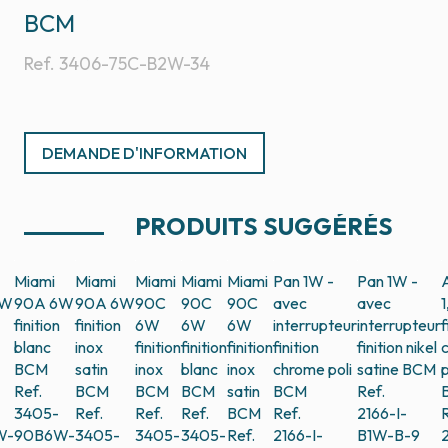
BCM
Ref.
3406-75C-B2W-34
DEMANDE D'INFORMATION
PRODUITS SUGGÉRÉS
Miami
Miami
Miami
Miami
Miami
Pan 1W -
Pan 1W -
6W
90A 6W
90A 6W
90C
90C
90C
avec
avec
finition
finition
6W
6W
6W
interrupteur
interrupteur
f
blanc
inox
finition
finition
finition
finition
finition nikel
BCM
satin
inox
blanc
inox
chrome poli
satine
BCM
p
Ref.
BCM
BCM
BCM
satin
BCM
Ref.
3405-
Ref.
Ref.
Ref.
BCM
Ref.
2166-I-
R
W-
90B6W-
3405-
3405-
3405-
Ref.
2166-I-
B1W-B-9
2