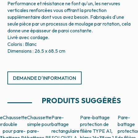
Performance et résistance ne font qu'un, les nervures
verticales renforcées vous offrant la protection
supplémentaire dont vous avez besoin. Fabriqués d'une
seule pièce par un processus de moulage par rotation, cela
donne une épaisseur de paroi constante.
Livré avec cordage.
Coloris : Blanc
DEMANDE D'INFORMATION
PRODUITS SUGGÉRÉS
te
Chaussette
Chaussette
Pare-
Pare-battage
Pare-
ur
double
simple pour
battage
protection de
battage
pour pare-
pare-
rectangulaire
filière TYPE A1,
protectio
3
battage R6
battage R5
SOLOVELA
blanc,16x38cm,1,5
de filière