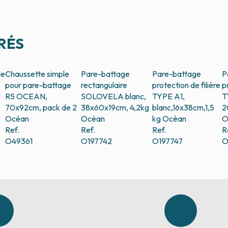
RÉS
le
Chaussette simple
Pare-battage
Pare-battage
P
pour pare-battage
rectangulaire
protection de filière
p
R5 OCEAN,
SOLOVELA blanc,
TYPE A1,
T
70x92cm, pack de 2
38x60x19cm, 4,2kg
blanc,16x38cm,1,5
2
Océan
Océan
kg
Océan
O
Ref.
Ref.
Ref.
R
O49361
O197742
O197747
O