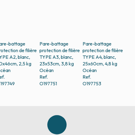
are-battage
Pare-battage
Pare-battage
rotection de filière
protection de filière
protection de filière
YPE A2, blanc,
TYPE A3, blanc,
TYPE A4, blanc,
0x46cm, 2,5 kg
23x53cm, 3,8 kg
25x60cm, 4,8 kg
céan
Océan
Océan
ef.
Ref.
Ref.
197749
O197751
O197753