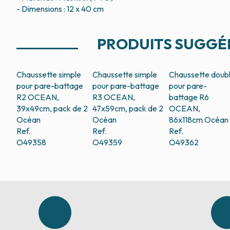
- Dimensions : 12 x 40 cm
PRODUITS SUGGÉ
Chaussette simple
Chaussette simple
Chaussette doub
pour pare-battage
pour pare-battage
pour pare-
R2 OCEAN,
R3 OCEAN,
battage R6
39x49cm, pack de 2
47x59cm, pack de 2
OCEAN,
Océan
Océan
86x118cm
Océan
Ref.
Ref.
Ref.
O49358
O49359
O49362