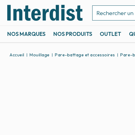
NOS MARQUES
NOS PRODUITS
OUTLET
Q
ACCASTILLAGE ET GRÉEMENT
SPORTS NAUTIQUES
Accueil
Mouillage
Pare-battage et accessoires
Pare-b