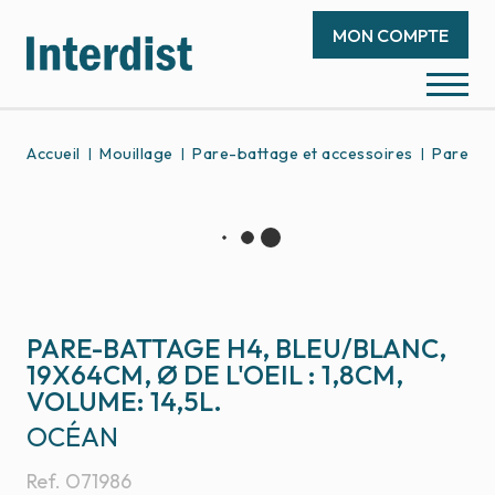
MON COMPTE
Accueil
Mouillage
Pare-battage et accessoires
Pare-ba
PARE-BATTAGE H4, BLEU/BLANC,
19X64CM, Ø DE L'OEIL : 1,8CM,
VOLUME: 14,5L.
OCÉAN
Ref.
O71986