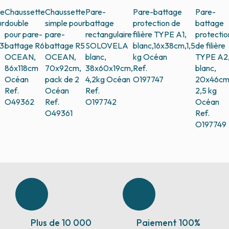
te
Chaussette
Chaussette
Pare-
Pare-battage
Pare-
ur
double
simple pour
battage
protection de
battage
pour pare-
pare-
rectangulaire
filière TYPE A1,
protectio
3
battage R6
battage R5
SOLOVELA
blanc,16x38cm,1,5
de filière
OCEAN,
OCEAN,
blanc,
kg
Océan
TYPE A2
86x118cm
70x92cm,
38x60x19cm,
Ref.
blanc,
Océan
pack de 2
4,2kg
Océan
O197747
20x46cm
Ref.
Océan
Ref.
2,5 kg
O49362
Ref.
O197742
Océan
O49361
Ref.
O197749
Plus de 10 000
Paiement 100%