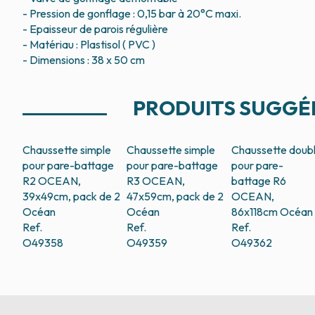
- Pression de gonflage : 0,15 bar à 20°C maxi.
- Epaisseur de parois régulière
- Matériau : Plastisol ( PVC )
- Dimensions : 38 x 50 cm
PRODUITS SUGGÉ
Chaussette simple
Chaussette simple
Chaussette doub
pour pare-battage
pour pare-battage
pour pare-
R2 OCEAN,
R3 OCEAN,
battage R6
39x49cm, pack de 2
47x59cm, pack de 2
OCEAN,
Océan
Océan
86x118cm
Océan
Ref.
Ref.
Ref.
O49358
O49359
O49362