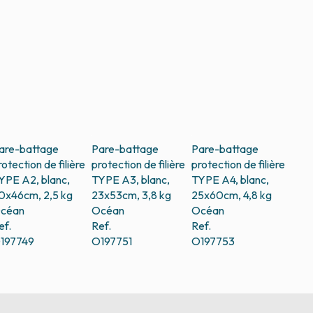
are-battage
Pare-battage
Pare-battage
rotection de filière
protection de filière
protection de filière
YPE A2, blanc,
TYPE A3, blanc,
TYPE A4, blanc,
0x46cm, 2,5 kg
23x53cm, 3,8 kg
25x60cm, 4,8 kg
céan
Océan
Océan
ef.
Ref.
Ref.
197749
O197751
O197753