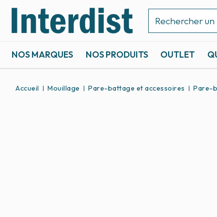
NOS MARQUES
NOS PRODUITS
OUTLET
Q
ACCASTILLAGE ET GRÉEMENT
SPORTS NAUTIQUES
Accueil
Mouillage
Pare-battage et accessoires
Pare-b