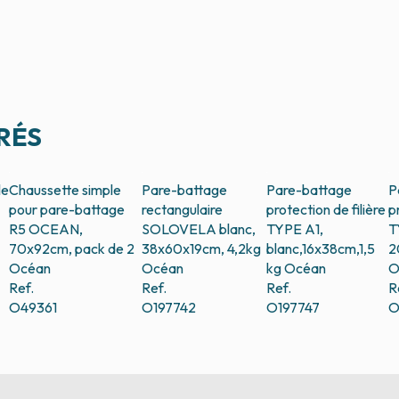
RÉS
le
Chaussette simple
Pare-battage
Pare-battage
P
pour pare-battage
rectangulaire
protection de filière
p
R5 OCEAN,
SOLOVELA blanc,
TYPE A1,
T
70x92cm, pack de 2
38x60x19cm, 4,2kg
blanc,16x38cm,1,5
2
Océan
Océan
kg
Océan
O
Ref.
Ref.
Ref.
R
O49361
O197742
O197747
O