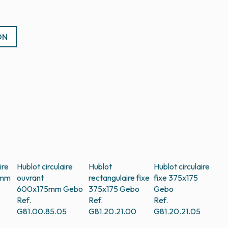
ON
ire
Hublot circulaire
Hublot
Hublot circulaire
5mm
ouvrant
rectangulaire fixe
fixe 375x175
600x175mm
Gebo
375x175
Gebo
Gebo
Ref.
Ref.
Ref.
G81.00.85.05
G81.20.21.00
G81.20.21.05