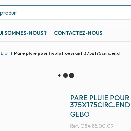
UI SOMMES-NOUS ?
CONTACTEZ-NOUS
blot
Pare pluie pour hublot ouvrant 375x175circ.end
PARE PLUIE POU
375X175CIRC.END
GEBO
Ref.
G84.85.00.09