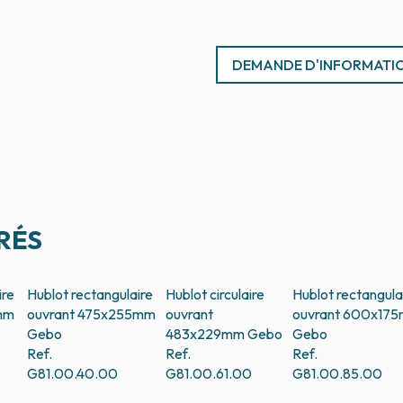
DEMANDE D'INFORMATI
RÉS
ire
Hublot rectangulaire
Hublot circulaire
Hublot rectangula
mm
ouvrant 475x255mm
ouvrant
ouvrant 600x17
Gebo
483x229mm
Gebo
Gebo
Ref.
Ref.
Ref.
G81.00.40.00
G81.00.61.00
G81.00.85.00