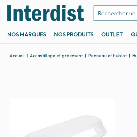
NOS MARQUES
NOS PRODUITS
OUTLET
Q
ACCASTILLAGE ET GRÉEMENT
SPORTS NAUTIQUES
Accueil
Accastillage et gréement
Panneau et hublot
Hu