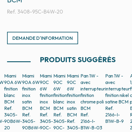
Ref.
3408-95C-B4W-20
DEMANDE D'INFORMATION
PRODUITS SUGGÉRÉS
Miami
Miami
Miami
Miami
Miami
Pan 1W -
Pan 1W -
6W
90A 6W
90A 6W
90C
90C
90C
avec
avec
finition
finition
6W
6W
6W
interrupteur
interrupteur
f
blanc
inox
finition
finition
finition
finition
finition nikel
BCM
satin
inox
blanc
inox
chrome poli
satine
BCM
p
Ref.
BCM
BCM
BCM
satin
BCM
Ref.
3405-
Ref.
Ref.
Ref.
BCM
Ref.
2166-I-
R
W-
90B6W-
3405-
3405-
3405-
Ref.
2166-I-
B1W-B-9
2
20
90B6W-
90C-
90C-
3405-
B1W-B-03