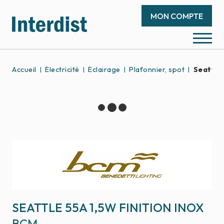
MON COMPTE
Accueil
Électricité
Éclairage
Plafonnier, spot
Seattle 
SEATTLE 55A 1,5W FINITION INOX
BCM