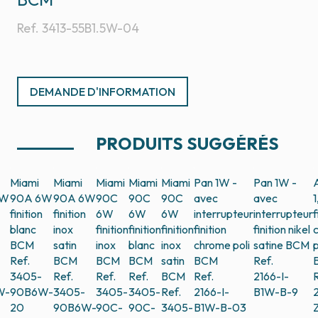
Ref.
3413-55B1.5W-04
DEMANDE D'INFORMATION
PRODUITS SUGGÉRÉS
Miami
Miami
Miami
Miami
Miami
Pan 1W -
Pan 1W -
6W
90A 6W
90A 6W
90C
90C
90C
avec
avec
finition
finition
6W
6W
6W
interrupteur
interrupteur
f
blanc
inox
finition
finition
finition
finition
finition nikel
BCM
satin
inox
blanc
inox
chrome poli
satine
BCM
p
Ref.
BCM
BCM
BCM
satin
BCM
Ref.
3405-
Ref.
Ref.
Ref.
BCM
Ref.
2166-I-
R
W-
90B6W-
3405-
3405-
3405-
Ref.
2166-I-
B1W-B-9
2
20
90B6W-
90C-
90C-
3405-
B1W-B-03