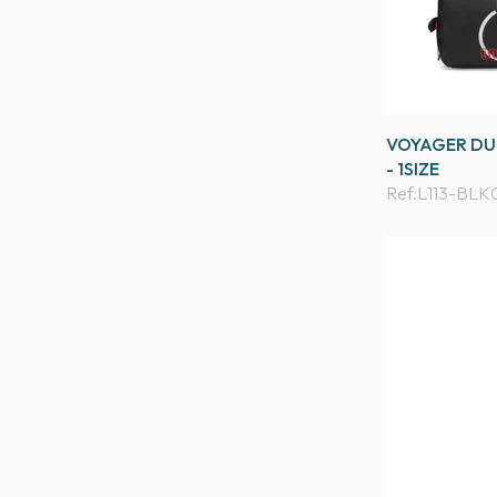
VOYAGER DUF
- 1SIZE
Ref.
L113-BLK0