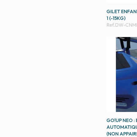
GILET ENFAN
1 (-15KG)
Ref.
DW-CNMH
GO!UP NEO :
AUTOMATIQU
(NON APPAIR