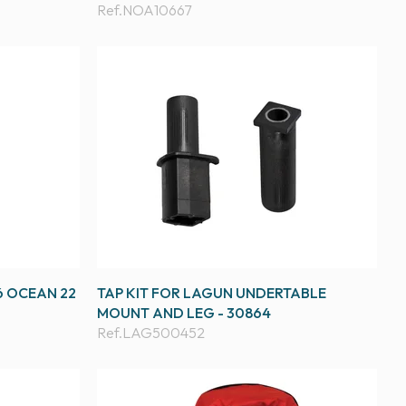
Ref.
NOA10667
6 OCEAN 22
TAP KIT FOR LAGUN UNDERTABLE
MOUNT AND LEG - 30864
Ref.
LAG500452