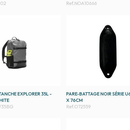
A02
Ref.
NOA10666
TANCHE EXPLORER 35L -
PARE-BATTAGE NOIR SÉRIE U
HITE
X 76CM
/35BG
Ref.
O72559