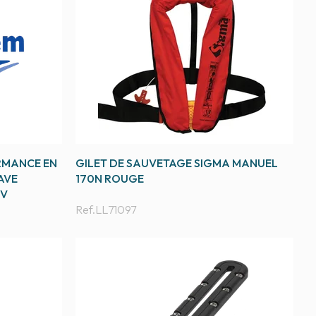
RMANCE EN
GILET DE SAUVETAGE SIGMA MANUEL
AVE
170N ROUGE
-V
Ref.
LL71097