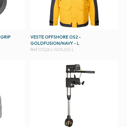
 GRIP
VESTE OFFSHORE OS2 -
GOLDFUSION/NAVY - L
Ref.
OS26J-GOL02-L