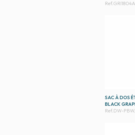
Ref.
GRI1804
SAC À DOS É
BLACK GRAP
Ref.
DW-PBW