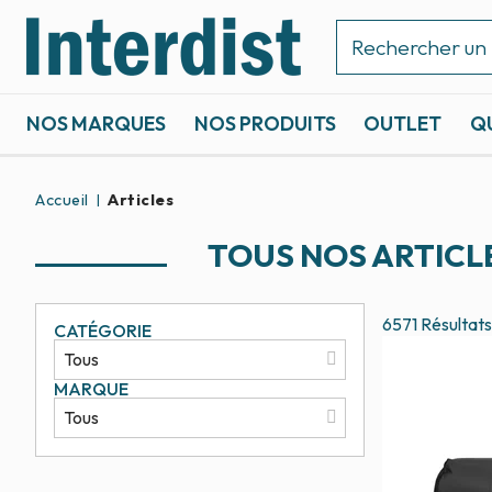
NOS MARQUES
NOS PRODUITS
OUTLET
Q
ACCASTILLAGE ET GRÉEMENT
SPORTS NAUTIQUES
Accueil
Articles
TOUS NOS ARTICL
6571
Résultats
CATÉGORIE
MARQUE