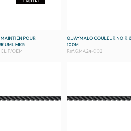
E MAINTIEN POUR
QUAYMALO COULEUR NOIR Ø
R UML MK5
100M
CLIP/OEM
Ref.
QMA24-002