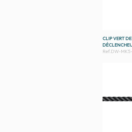
CLIP VERT D
DÉCLENCHEU
Ref.
DW-MK5-