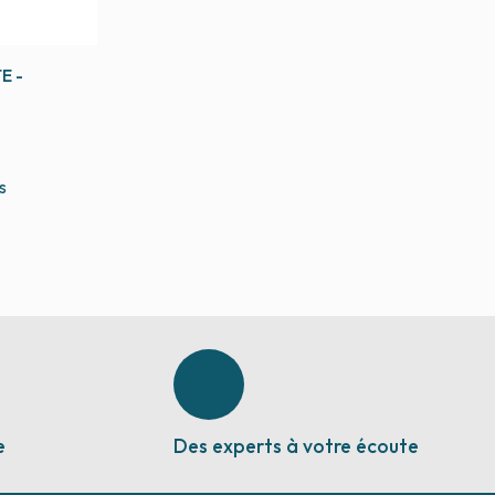
E -
s
e
Des experts à votre écoute