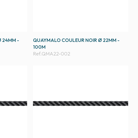
 24MM -
QUAYMALO COULEUR NOIR Ø 22MM -
100M
Ref.
QMA22-002