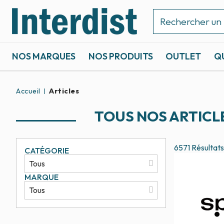
NOS MARQUES
NOS PRODUITS
OUTLET
Q
ACCASTILLAGE ET GRÉEMENT
SPORTS NAUTIQUES
Accueil
Articles
TOUS NOS ARTICL
6571
Résultats
CATÉGORIE
MARQUE