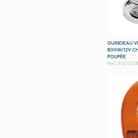
GUINDEAU VE
800W/12V C
POUPÉE
Ref.
LF60210