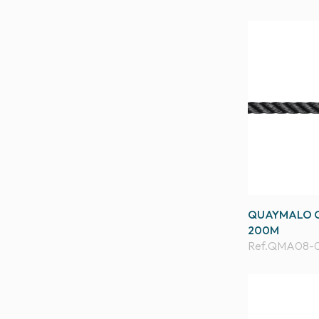
QUAYMALO C
200M
Ref.
QMA08-