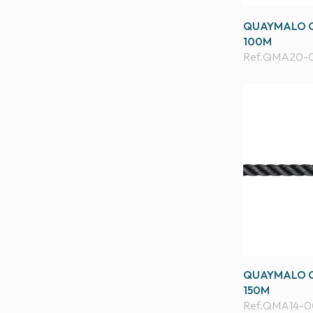
QUAYMALO C
100M
Ref.
QMA20-
QUAYMALO C
150M
Ref.
QMA14-0