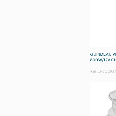
GUINDEAU VE
800W/12V CH
Ref.
LF602107